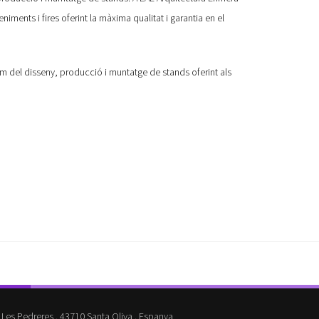
iments i fires oferint la màxima qualitat i garantia en el
 del disseny, producció i muntatge de stands oferint als
 Les Pedreres . 43710 Santa Oliva . Espanya