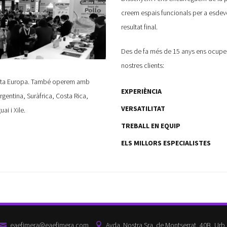
creem espais funcionals per a esdeven
resultat final.
Des de fa més de 15 anys ens ocupem
nostres clients:
 tota Europa. També operem amb
EXPERIÈNCIA
rgentina, Suràfrica, Costa Rica,
VERSATILITAT
i i Xile.
TREBALL EN EQUIP
ELS MILLORS ESPECIALISTES
eaefimera@eaefimera.com
Avda. Nostra Sra. de Montserrat, 40B, Urb.