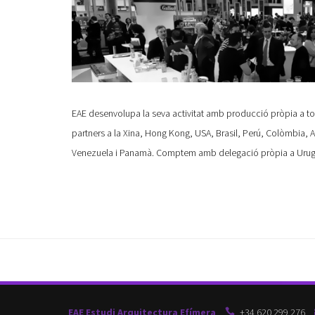
EAE desenvolupa la seva activitat amb producció pròpia a
partners a la Xina, Hong Kong, USA, Brasil, Perú, Colòmbia, A
Venezuela i Panamà. Comptem amb delegació pròpia a Urugua
EAE Estudi Arquitectura Efímera
+34 620 299 276