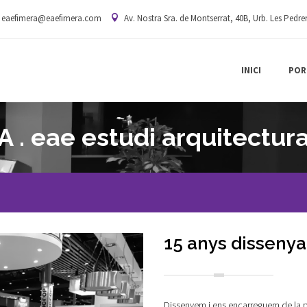
eaefimera@eaefimera.com
Av. Nostra Sra. de Montserrat, 40B, Urb. Les Pedre
INICI
POR
. eae estudi arquitectur
15 anys dissenya
Dissenyem i ens encarreguem de la p