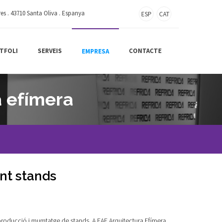
res . 43710 Santa Oliva . Espanya
ESP
CAT
TFOLI
SERVEIS
CONTACTE
EMPRESA
a efímera
nt stands
roducció i mumtatge de stands. A EAE Arquitectura Efímera